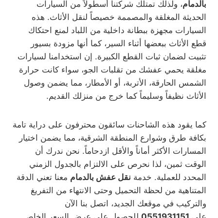
بالدمام
، ولذلك تمتلك شركتنا أسطولاً من السيارات
الحديثة المغلقة والمصممة خصيصاً لنقل الأثاث. هذه
السيارات مجهزة ببطانة داخلية من اللباد لمنع احتكاك
قطع الأثاث ببعضها أثناء السير، كما أنها مزودة بسيور
تثبيت لضمان ثبات القطع الكبيرة. إن استخدامنا لسيارات
مغلقة يحمي عفشك من تقلبات الجو، سواء كانت حرارة
الشمس الحارقة، الأتربة، أو الأمطار، مما يضمن وصول
الأثاث نظيفاً وسليماً كما خرج من منزلك القديم.
كما يقود هذه الشاحنات سائقون محترفون على دراية تامة
بكافة طرق وشوارع المنطقة الشرقية، مما يضمن اختيار
المسارات الأكثر أماناً والأقل ازدحاماً. نحن ندرك أن
الوقت ثمين، لذا نحرص على الالتزام بالجدول الزمني
المحدد للعملية. خدمة
نقل عفش بالدمام
معنا تعني الدقة
المتناهية من لحظة التحميل وحتى الانتهاء من التفريغ
والتركيب في موقعك الجديد، اتصل بنا الآن
على
0551931151
للحصول على عرض السعر الخاص