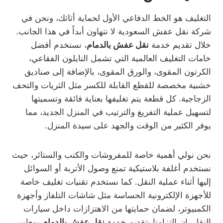
التغليف هو الخط الدفاعي الأول لحماية أثاثك، ونحن في
شركة نقل عفش السعودية لا نتهاون أبداً في هذا الجانب.
خلال تقديم خدمة
نقل عفش بالدمام
، نستخدم أفضل
خامات التغليف العالمية التي تشمل النايلون الفقاعي،
الكرتون المقوى، والورق المقوى، بالإضافة إلى صناديق
خشبية مخصصة للقطع القابلة للكسر مثل الثريات والتحف
الزجاجية. كل قطعة يتم تغليفها بعناية فائقة وتسميتها
لتسهيل عملية التفريغ والترتيب في المنزل الجديد، مما
يوفر الكثير من الوقت والجهد على سيدة المنزل.
نحن نولي أهمية خاصة للمفروشات والكنب والستائر، حيث
نستخدم أغلفة بلاستيكية تمنع وصول الأتربة أو السوائل
إليها أثناء عملية النقل. كما نستخدم تقنيات تغليف خاصة
للأجهزة الإلكترونية الحساسة مثل شاشات التلفاز وأجهزة
الكمبيوتر، لضمان حمايتها من الاهتزازات داخل سيارات
النقل. إن التزامنا بتقديم خدمة
نقل عفش بالدمام
بمعايير