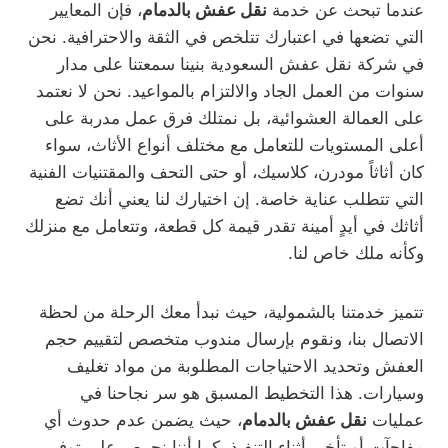
عندما تبحث عن خدمة
نقل عفش بالدمام
، فإن المعايير
التي تضعها في اعتبارك تتلخص في الثقة والاحترافية. نحن
في شركة نقل عفش السعودية بنينا سمعتنا على مدار
سنوات من العمل الجاد والالتزام بالمواعيد. نحن لا نعتمد
على العمالة العشوائية، بل نمتلك فرق عمل مدربة على
أعلى المستويات للتعامل مع مختلف أنواع الأثاث، سواء
كان أثاثاً مودرن، كلاسيك، أو حتى التحف والمقتنيات الفنية
التي تتطلب عناية خاصة. إن اختيارك لنا يعني أنك تضع
أثاثك في أيدٍ أمينة تقدر قيمة كل قطعة، وتتعامل مع منزلك
وكأنه ملك خاص لنا.
تتميز خدمتنا بالشمولية، حيث نبدأ معك الرحلة من لحظة
الاتصال بنا، ونقوم بإرسال مندوب متخصص لتقييم حجم
العفش وتحديد الاحتياجات المطلوبة من مواد تغليف
وسيارات. هذا التخطيط المسبق هو سر نجاحنا في
عمليات
نقل عفش بالدمام
، حيث يضمن عدم حدوث أي
مفاجآت أو تأخير أثناء التنفيذ. كما أننا نحرص على توفير