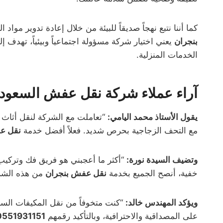
كما أننا نتبع نهجاً صديقاً للبيئة من خلال إعادة تدوير موا
بنجران
يعني اختيار شركة مسؤولة اجتماعياً وبيئياً، تهد
الخدمات المنزلية.
آراء عملاء شركة نقل عفش السعودي
يقول الأستاذ محمد اليامي:
“تعاملت مع الشركة لنقل أثاث م
مع التحف الزجاجية بحرص شديد. فعلاً أفضل خدمة
نقل ع
وتضيف السيدة نورة:
“أكثر ما أعجبني هو فريق فك وتركيب
خفية، أنصح الجميع بخدمة
نقل عفش بنجران
من هذه الشرك
ويؤكد المهندس خالد:
“كنت متخوفاً من نقل المكيفات السب
على المصداقية والاحترافية، وبالتأكيد رقمهم
0551931151