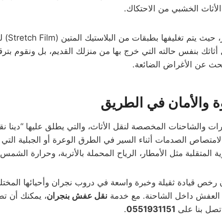
 الأثاث الخشبي من الاحتكاك.
نحن نول
ثك بنفس حالته التي خرج بها من منزلك القديم، بل ونقوم بترقيم 
بحث عن الأغراض الضائعة.
ة والأمان في الطريق
ارات والشاحنات المخصصة لنقل الأثاث، والتي يطلق عليها “دينا
Box Tr) ومبطنة من الداخل لامتصاص الصدمات أثناء السير في الطرق الوعرة أو ا
 المتقلبة مثل الأمطار، الرياح المحملة بالأتربة، وحرارة الشمس 
 رخص قيادة ثقيلة وخبرة واسعة في دروب نجران وأحيائها المختلفة 
ر العفش داخل الشاحنة. مع خدمة
نقل عفش بنجران
، يمكنك أن تط
تصل بنا على
0551931151
.