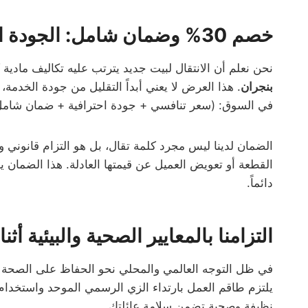
خصم 30% وضمان شامل: الجودة التي تستحقها بالسعر الذي تتمناه
نحن نعلم أن الانتقال لبيت جديد يترتب عليه تكاليف مادية كثيرة
بنجران
. هذا العرض لا يعني أبداً التقليل من جودة الخدمة،
في السوق: (سعر تنافسي + جودة احترافية + ضمان شامل
الضمان لدينا ليس مجرد كلمة تقال، بل هو التزام قانوني و
القطعة أو تعويض العميل عن قيمتها العادلة. هذا الضمان يم
دائماً.
التزامنا بالمعايير الصحية والبيئية أثن
في ظل التوجه العالمي والمحلي نحو الحفاظ على الصحة ا
يلتزم طاقم العمل بارتداء الزي الرسمي الموحد واستخدام
نظيفة وصحية تضمن سلامة عائلتك.