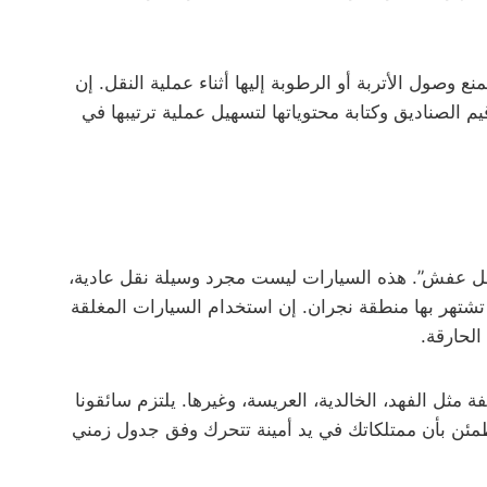
ي اهتماماً خاصاً بالكنب والمجالس العربية والستائر، حيث يتم تغليفها بطبقات من البلاستيك المتين (Stretch Film) لمنع وصول الأتربة أو الرطوبة إليها أثناء عملية النقل. إن
الصناديق وكتابة محتوياتها لتسهيل عملية ترتيبها في
 نقل عفش”. هذه السيارات ليست مجرد وسيلة نقل عادية،
لجبلية التي تشتهر بها منطقة نجران. إن استخدام السيارات المغلقة
الحارقة.
مثل الفهد، الخالدية، العريسة، وغيرها. يلتزم سائقونا
مئن بأن ممتلكاتك في يد أمينة تتحرك وفق جدول زمني