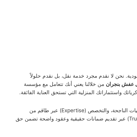
ية. نحن لا نقدم مجرد خدمة نقل، بل نقدم حلولاً
 عفش بنجران
من خلالنا يعني أنك تتعامل مع مؤسسة
تك واستثماراتك المنزلية التي تستحق العناية الفائقة.
على معايير العالمية، حيث نمتلك الخبرة (Experience) من خلال مئات العمليات الناجحة، والتخصص (Expertise) عبر طاقم من
الفنيين والنجارين المدربين، والموثوقية (Authoritativeness) كشركة رائدة في السوق السعودي، والنزاهة (Trustworthiness) عبر تقديم ضمانات حقيقية وعقود واضحة تضمن حق