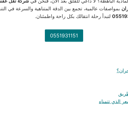
لمادية الباهظة؟ لا داعي للقلق بعد الآن، فنحن في
شركة نقل عفش
ان
بمواصفات عالمية، تجمع بين الدقة المتناهية والسرعة في ال
05519
لتبدأ رحلة انتقالك بكل راحة واطمئنان.
0551931151
جران؟
طريق