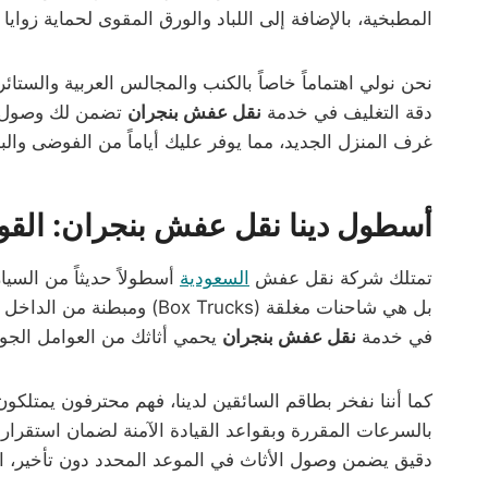
المطبخية، بالإضافة إلى اللباد والورق المقوى لحماية زوايا
دقة التغليف في خدمة
نقل عفش بنجران
تضمن لك وصول أثا
غرف المنزل الجديد، مما يوفر عليك أياماً من الفوضى وال
أسطول دينا نقل عفش بنجران: القو
تمتلك شركة نقل عفش
السعودية
أسطولاً حديثاً من السي
بل هي شاحنات مغلقة (ucks
في خدمة
نقل عفش بنجران
يحمي أثاثك من العوامل الجوية
كما أننا نفخر بطاقم السائقين لدينا، فهم محترفون يمتلكون
بالسرعات المقررة وبقواعد القيادة الآمنة لضمان استقرا
دقيق يضمن وصول الأثاث في الموعد المحدد دون تأخير، ا