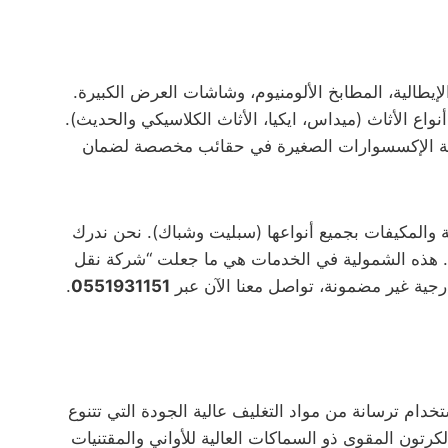
إيطالية، المطابخ الألومنيوم، وشاشات العرض الكبيرة.
نواع الأثاث (ميداس، ايكيا، الأثاث الكلاسيكي والحديث).
كافة الإكسسوارات الصغيرة في حقائب مخصصة لضمان
 والمكيفات بجميع أنواعها (سبليت وشباك). نحن ندرك
يد. هذه الشمولية في الخدمات هي ما جعلت “شركة نقل
جية غير مضمونة، تواصل معنا الآن عبر
0551931151
.
تخدام ترسانة من مواد التغليف عالية الجودة التي تتنوع
ماية القطع الحساسة والقابلة للكسر، والكرتون المقوى ذو السماكات العالية للأواني والمقتنيات