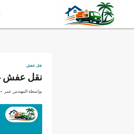
لتجاوز
لى
ا
لمحتوى
نقل عفش
نقل عفش غر
بواسطة
المهندس عمر