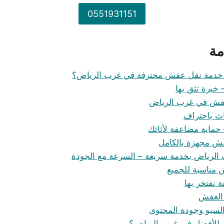
0551931151
مة
ى خدمة نقل عفش محترفة في غرب الرياض؟
خبرة تثق بها
فش في غرب الرياض
اث باحتراف
 حماية مضاعفة لأثاثك
ش مجهزة بالكامل
لرياض بخدمة سريعة – السرعة مع الجودة
مناسبة للجميع
ة نفتخر بها
 العفش
ر السيو وجودة المحتوى
ار الأفضل في غرب الرياض؟