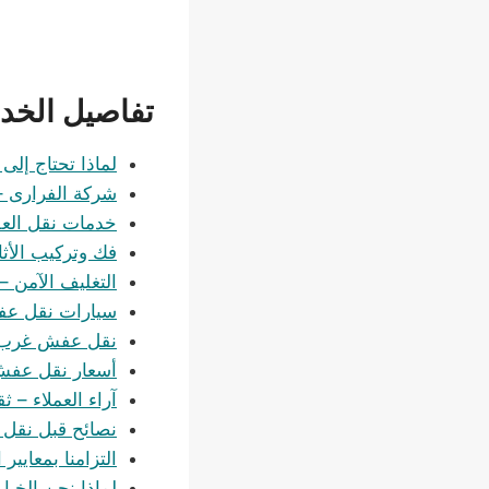
تفاصيل الخد
لماذا تحتاج إل
شركة الفرارى – 
خدمات نقل الع
فك وتركيب الأث
التغليف الآمن –
سيارات نقل عف
نقل عفش غرب ا
أسعار نقل عفش 
آراء العملاء – ثق
نصائح قبل نقل
التزامنا بمعايي
لماذا نحن الخي