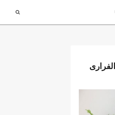
لفرارى